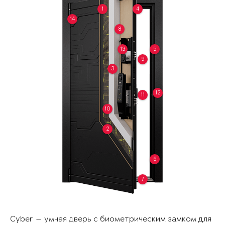
1
4
14
8
13
5
9
3
12
11
10
2
6
7
Cyber — умная дверь с биометрическим замком для