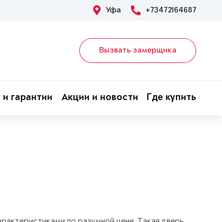
Уфа
+73472164687
Вызвать замерщика
 и гарантии
Акции и новости
Где купить
арактеристиками по разумной цене. Такая дверь