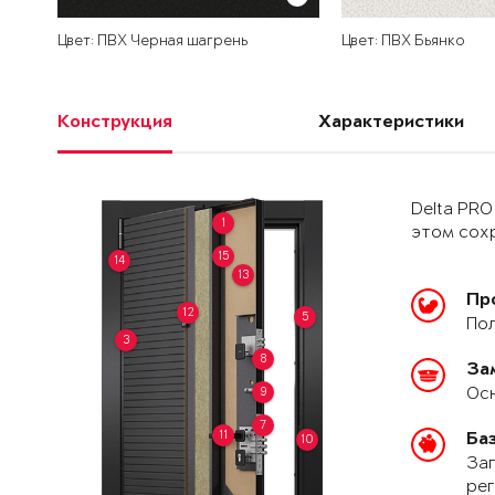
Цвет: ПВХ Черная шагрень
Цвет: ПВХ Бьянко
Конструкция
Характеристики
Delta PRO
1
этом сохр
15
14
13
Пр
12
5
Пол
3
8
За
Осн
9
7
11
Ба
10
Зап
рег