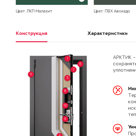
Цвет: ЛКП Малахит
Цвет: ПВХ Авокадо
Конструкция
Характеристики
АРКТИК –
1
сохранять
6
2
уплотнени
11
5
Ин
8
Тер
кон
10
иск
теп
9
Ун
Про
4