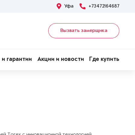
Уфа
+73472164687
Вызвать замерщика
 и гарантии
Акции и новости
Где купить
рей Torex с инновационной технологией