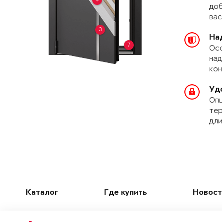
доб
вас
3
На
7
Осо
над
кон
Уд
Опц
тер
дли
Каталог
Где купить
Новост