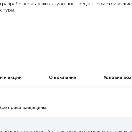
 разработке мы учли актуальные тренды: геометрические
стуры.
и и акции
О компании
Условия во
Все права защищены.
льно информационный характер и ни при каких условиях н