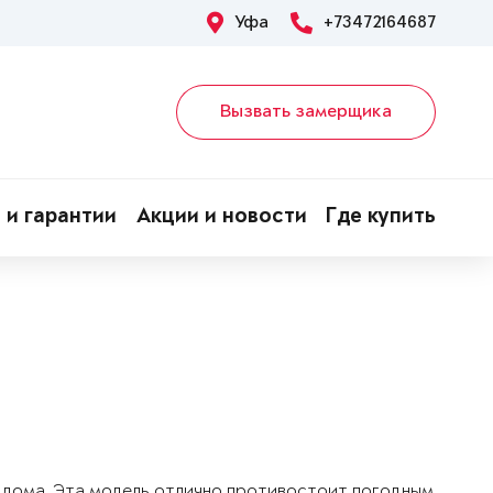
Уфа
+73472164687
Вызвать замерщика
 и гарантии
Акции и новости
Где купить
о дома. Эта модель отлично противостоит погодным