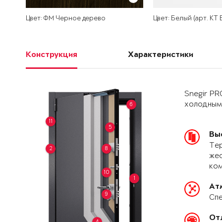
Цвет: ФМ Черное дерево
Цвет: Белый (арт. КТ
Конструкция
Характеристики
Snegir PR
холодным
6
11
5
Вы
Тер
2
8
жес
ко
10
1
Ат
9
Спе
От
4