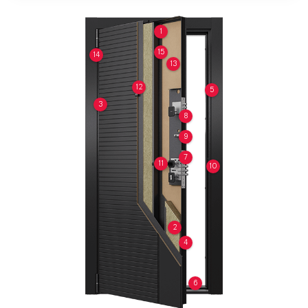
1
15
14
13
12
5
3
8
9
7
11
10
2
4
6