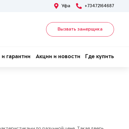
Уфа
+73472164687
Вызвать замерщика
 и гарантии
Акции и новости
Где купить
арактеристиками по разумной цене. Такая дверь