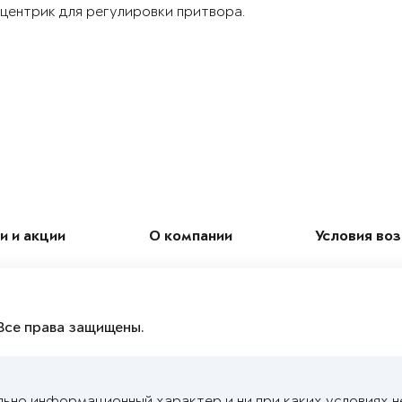
центрик для регулировки притвора.
и и акции
О компании
Условия во
Все права защищены.
льно информационный характер и ни при каких условиях н