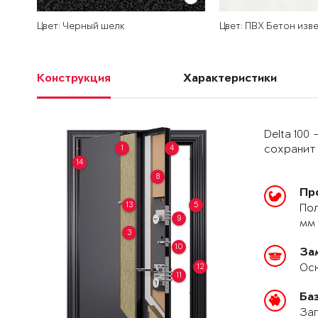
Цвет: Черный шелк
Цвет: ПВХ Бетон изв
Конструкция
Характеристики
Delta 100
1
4
сохранит 
14
8
Пр
13
5
Пол
9
мм 
3
10
За
Осн
12
11
Ба
Зап