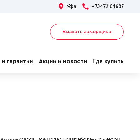
Уфа
+73472164687
Вызвать замерщика
 и гарантии
Акции и новости
Где купить
!
ремиум-класса. Все модели разработаны с учетом