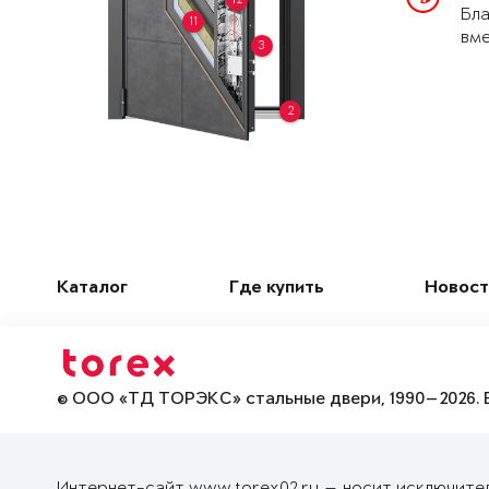
Бла
11
вме
3
2
Каталог
Где купить
Новост
© ООО «ТД ТОРЭКС» стальные двери, 1990—2026. 
Интернет-сайт www.torex02.ru — носит исключите