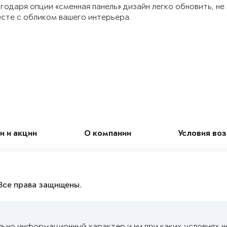
годаря опции «сменная панель» дизайн легко обновить, не
сте с обликом вашего интерьера.
и и акции
О компании
Условия во
Все права защищены.
льно информационный характер и ни при каких условиях н