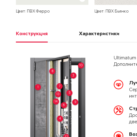
Цвет: ПВХ Ферро
Цвет: ПВХ Бьянко
Конструкция
Характеристики
Ultimatum
Дополните
10
8
3
Лу
7
1
Сер
5
13
ин
14
9
6
Ст
Дос
4
две
Во
12