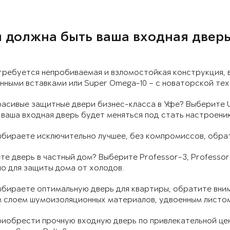
 должна быть ваша входная дверь
требуется непробиваемая и взломостойкая конструкция, 
ными вставками или Super Omega-10 – с новаторской тех
расивые защитные двери бизнес-класса в Уфе? Выберите 
 ваша входная дверь будет меняться под стать настроени
ыбираете исключительно лучшее, без компромиссов, обрат
е дверь в частный дом? Выберите Professor-3, Professor-
о для защиты дома от холодов.
ыбираете оптимальную дверь для квартиры, обратите вним
м слоем шумоизоляционных материалов, удвоенным листом
иобрести прочную входную дверь по привлекательной цен