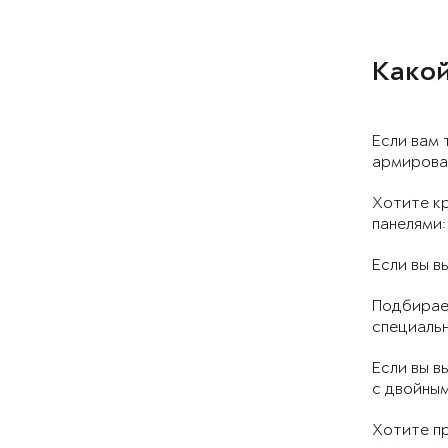
Какой
Если вам 
армирован
Хотите к
панелями:
Если вы в
Подбирает
специальн
Если вы в
с двойны
Хотите пр