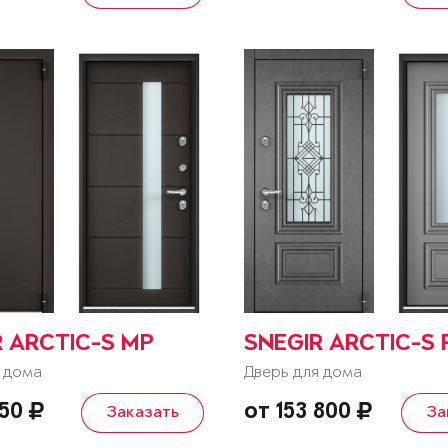
R ARCTIC-S MP
SNEGIR ARCTIC-S 
 дома
Дверь для дома
850
от 153 800
Заказать
За