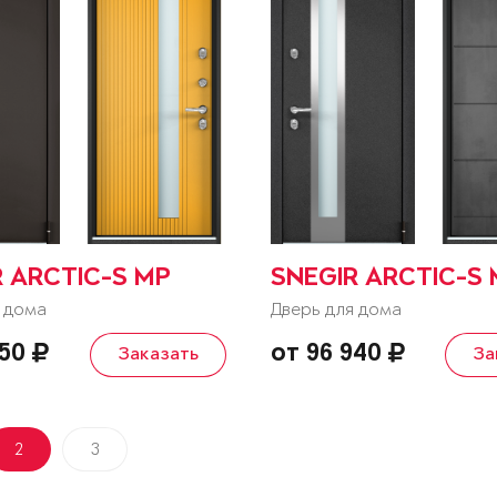
R ARCTIC-S MP
SNEGIR ARCTIC-S
 дома
Дверь для дома
850
от 96 940
Заказать
За
2
3