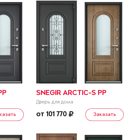
PP
SNEGIR ARCTIC-S PP
Дверь для дома
от 101 770
казать
Заказать