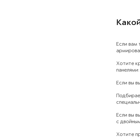
Какой
Если вам 
армирован
Хотите к
панелями:
Если вы в
Подбирает
специальн
Если вы в
с двойны
Хотите пр