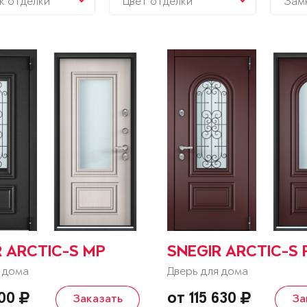
к отделки
Цвет отделки
Зам
R ARCTIC-S MP
SNEGIR ARCTIC-S 
 дома
Дверь для дома
900
от 115 630
Заказать
За