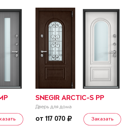
 MP
SNEGIR ARCTIC-S PP
Дверь для дома
от 117 070
казать
Заказать