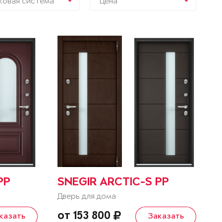
ковая система
Цена
PP
SNEGIR ARCTIC-S PP
Дверь для дома
от 153 800
казать
Заказать