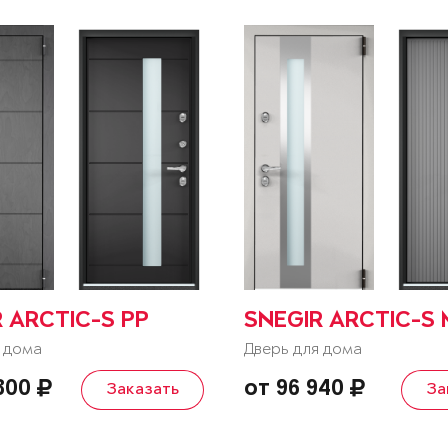
 ARCTIC-S PP
SNEGIR ARCTIC-S
 дома
Дверь для дома
 800
от 96 940
Заказать
За