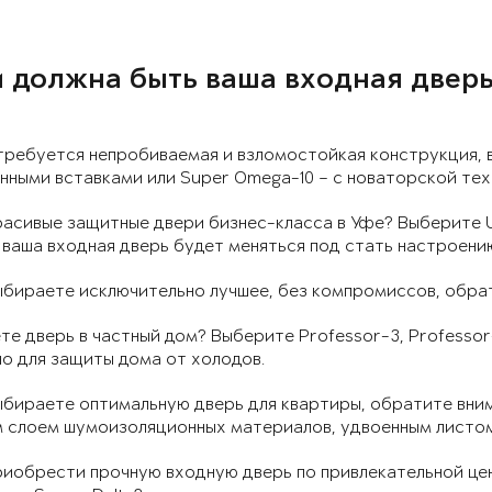
 должна быть ваша входная дверь
требуется непробиваемая и взломостойкая конструкция, 
ными вставками или Super Omega-10 – с новаторской тех
расивые защитные двери бизнес-класса в Уфе? Выберите 
 ваша входная дверь будет меняться под стать настроени
ыбираете исключительно лучшее, без компромиссов, обрат
е дверь в частный дом? Выберите Professor-3, Professor-
о для защиты дома от холодов.
ыбираете оптимальную дверь для квартиры, обратите вним
м слоем шумоизоляционных материалов, удвоенным листом
иобрести прочную входную дверь по привлекательной цен